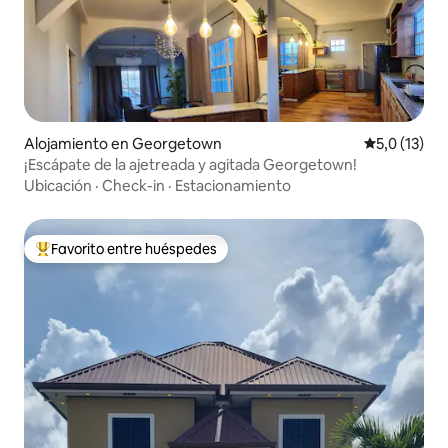
Alojamiento en Georgetown
Calificación
5,0 (13)
¡Escápate de la ajetreada y agitada Georgetown!
Ubicación
·
Check-in
·
Estacionamiento
Favorito entre huéspedes
Favorito entre los huéspedes más destacados