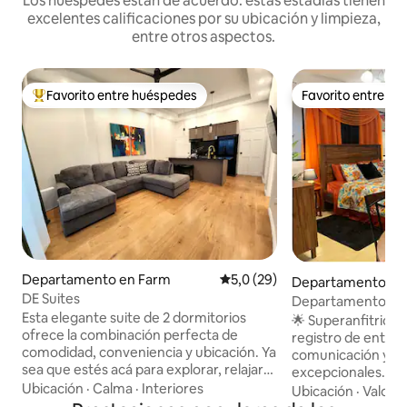
Los huéspedes están de acuerdo: estas estadías tienen
excelentes calificaciones por su ubicación y limpieza,
entre otros aspectos.
Favorito entre huéspedes
Favorito entre h
Favorito entre los huéspedes más destacados
Favorito entre h
Departamento en Farm
Calificación promedio: 5,0 de 
5,0 (29)
Departamento en
DE Suites
n
Departamento in
Esta elegante suite de 2 dormitorios
Guyana USD 70/n
🌟 Superanfitrión 
ofrece la combinación perfecta de
registro de entrad
comodidad, conveniencia y ubicación. Ya
comunicación y rel
sea que estés acá para explorar, relajarte
excepcionales. Reserva ahora para una
o trabajar de forma remota, este
Ubicación
·
Calma
·
Interiores
estancia asequibl
Ubicación
·
Valor
·
espacio tiene todo lo que necesitás para
mensuales! Perfecto para viajeros de