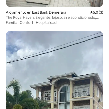
Alojamiento en East Bank Demerara
Calificació
5,0 (3)
The Royal Haven. Elegante, lujoso, aire acondicionado,
frío/calor.
Familia
·
Confort
·
Hospitalidad