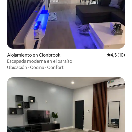
Alojamiento en Clonbrook
Calificación
4,5 (10)
Escapada moderna en el paraíso
Ubicación
·
Cocina
·
Confort