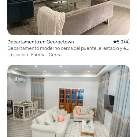
Departamento en Georgetown
Calificació
5,0 (4)
Departamento moderno cerca del puente, el estadio y el
centro comercial
Ubicación
·
Familia
·
Cerca