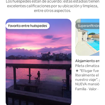
Los huéspedes están de acuerdo: estas estadías tienen
excelentes calificaciones por su ubicación y limpieza,
entre otros aspectos.
Favorito entre huéspedes
Superanfitrión
Favorito entre huéspedes
Superanfitrión
Alojamiento en Cal
Pileta climatizada 
para 16 personas |
★ “El lugar fue inc
literalmente el p
nuestro viaje”. ¡4100 pies cuadrados /
NUEVA mansión co
billar y parque cercano! ☞ ¡Disf
Familia
·
Valor
·
Lim
nueva piscina y la
hidromasaje! ☞ Patio con cocina al aire
libre + barbacoa + comedor