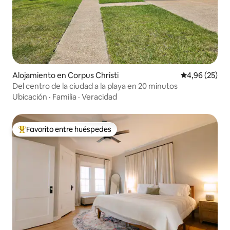
Alojamiento en Corpus Christi
Calificación p
4,96 (25)
Del centro de la ciudad a la playa en 20 minutos
Ubicación
·
Familia
·
Veracidad
Favorito entre huéspedes
Favorito entre los huéspedes más destacados