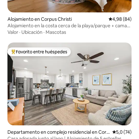
Alojamiento en Corpus Christi
Calificación p
4,98 (84)
Alojamiento en la costa cerca de la playa/parque + cama
king y barra de café
Valor
·
Ubicación
·
Mascotas
Favorito entre huéspedes
Favorito entre los huéspedes más destacados
Departamento en complejo residencial en Corp
Calificación
5,0 (74)
us Christi
Casa adosada junto al lago | Alojamiento de 5 estrellas