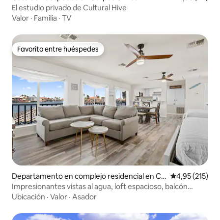
El estudio privado de Cultural Hive
Valor
·
Familia
·
TV
Favorito entre huéspedes
Favorito entre huéspedes
Departamento en complejo residencial en Co
Calificación p
4,95 (215)
rpus Christi
Impresionantes vistas al agua, loft espacioso, balcón
privado
Ubicación
·
Valor
·
Asador