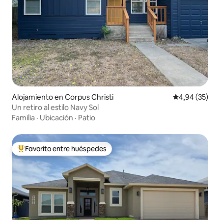
Alojamiento en Corpus Christi
Calificación p
4,94 (35)
Un retiro al estilo Navy Sol
Familia
·
Ubicación
·
Patio
Favorito entre huéspedes
Favorito entre los huéspedes más destacados