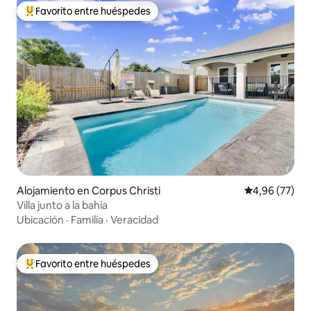
Favorito entre huéspedes
Favorito entre los huéspedes más destacados
Alojamiento en Corpus Christi
Calificación p
4,96 (77)
Villa junto a la bahía
Ubicación
·
Familia
·
Veracidad
Favorito entre huéspedes
Favorito entre los huéspedes más destacados