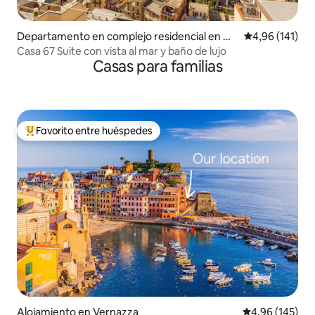
Departamento en complejo residencial en Ma
Calificación p
4,96 (141)
narola
Casa 67 Suite con vista al mar y baño de lujo
Casas para familias
Favorito entre huéspedes
Favorito entre los huéspedes más destacados
Alojamiento en Vernazza
Calificación pr
4,96 (145)