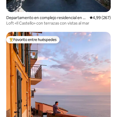
Departamento en complejo residencial en Ri
Calificación pr
4,99 (267)
omaggiore
Loft «Il Castello» con terrazas con vistas al mar
Favorito entre huéspedes
Favorito entre los huéspedes más destacados