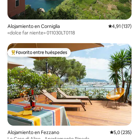
Alojamiento en Corniglia
Calificación p
4,91 (137)
«dolce far niente» 011030LT0118
Favorito entre huéspedes
Favorito entre los huéspedes más destacados
Alojamiento en Fezzano
Calificación 
5,0 (235)
Le Case di Alice - Apartamento Pineda