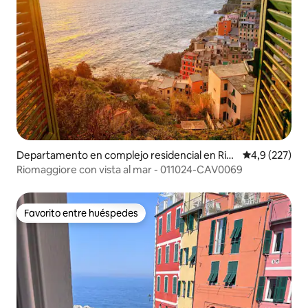
Departamento en complejo residencial en Rio
Calificación 
4,9 (227)
maggiore
Riomaggiore con vista al mar - 011024-CAV0069
Favorito entre huéspedes
Favorito entre huéspedes