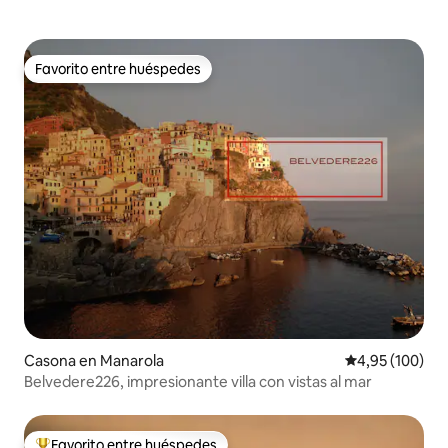
Favorito entre huéspedes
Favorito entre huéspedes
Casona en Manarola
Calificación pr
4,95 (100)
Belvedere226, impresionante villa con vistas al mar
Favorito entre huéspedes