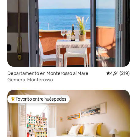
Departamento en Monterosso al Mare
Calificación p
4,91 (219)
Gemera, Monterosso
Favorito entre huéspedes
Favorito entre los huéspedes más destacados