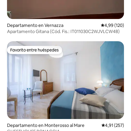
Departamento en Vernazza
Calificación pr
4,99 (120)
Apartamento Gitana (Cód. Fis.: IT011030C2WJVLCW4B)
Favorito entre huéspedes
Favorito entre huéspedes
Departamento en Monterosso al Mare
Calificación p
4,91 (257)