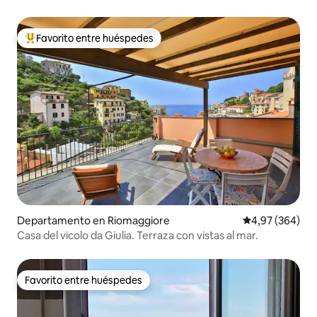
Favorito entre huéspedes
Favorito entre los huéspedes más destacados
Departamento en Riomaggiore
Calificación pr
4,97 (364)
Casa del vicolo da Giulia. Terraza con vistas al mar.
Favorito entre huéspedes
Favorito entre huéspedes