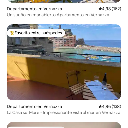
Departamento en Vernazza
Calificación pr
4,98 (162)
Un sueño en mar abierto Apartamento en Vernazza
Favorito entre huéspedes
Favorito entre los huéspedes más destacados
Departamento en Vernazza
Calificación pr
4,96 (138)
La Casa sul Mare - Impresionante vista al mar en Vernazza