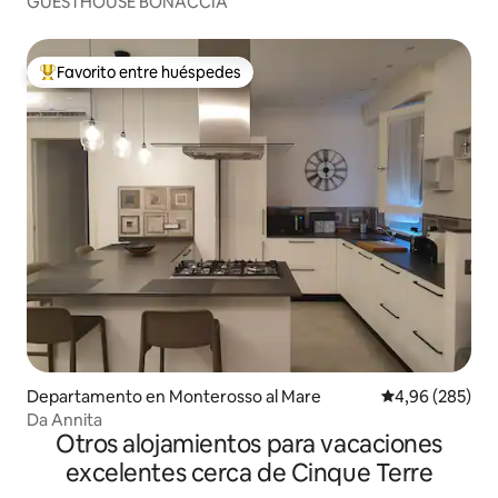
GUESTHOUSE BONACCIA
Favorito entre huéspedes
Favorito entre los huéspedes más destacados
Departamento en Monterosso al Mare
Calificación pr
4,96 (285)
Da Annita
Otros alojamientos para vacaciones
excelentes cerca de Cinque Terre