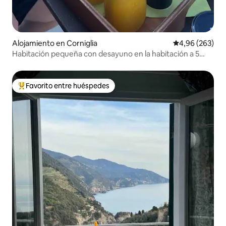
Alojamiento en Corniglia
Calificación pr
4,96 (263)
Habitación pequeña con desayuno en la habitación a 5
minutos de la estación
Favorito entre huéspedes
Favorito entre los huéspedes más destacados