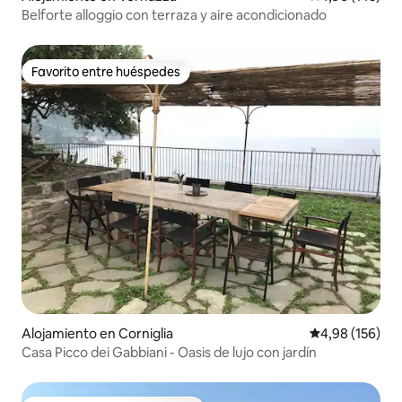
Belforte alloggio con terraza y aire acondicionado
Favorito entre huéspedes
Favorito entre huéspedes
Alojamiento en Corniglia
Calificación pr
4,98 (156)
Casa Picco dei Gabbiani - Oasis de lujo con jardín