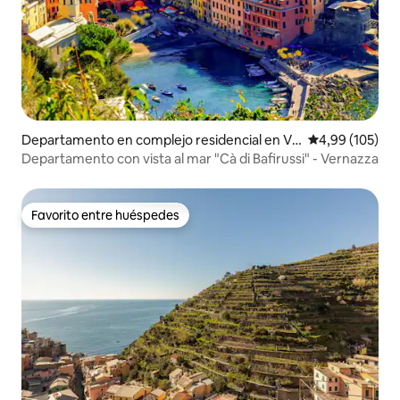
Departamento en complejo residencial en Ve
Calificación pr
4,99 (105)
rnazza
Departamento con vista al mar "Cà di Bafirussi" - Vernazza
Favorito entre huéspedes
Favorito entre huéspedes