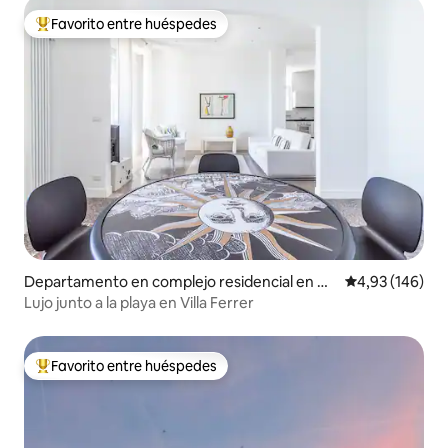
Favorito entre huéspedes
Favorito entre los huéspedes más destacados
Departamento en complejo residencial en M
Calificación pr
4,93 (146)
onterosso al Mare
Lujo junto a la playa en Villa Ferrer
Favorito entre huéspedes
Favorito entre los huéspedes más destacados