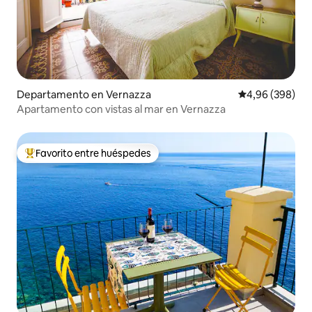
Departamento en Vernazza
Calificación pr
4,96 (398)
Apartamento con vistas al mar en Vernazza
Favorito entre huéspedes
Favorito entre los huéspedes más destacados