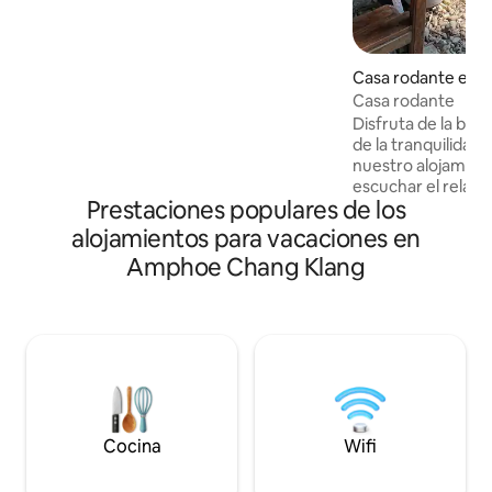
kilómetro Lotus,BigC express 1
kilómetro Chandi Rail Way 1 kilómetro
Estación de autobuses de Chandi a 800
Casa rodante en 
metros Lotus Supermaket a 1 kilómetro
Casa rodante
Tienda 7 once 3 ubicación en áreas
Oficina de correos a 1 kilómetro
Disfruta de la bell
de la tranquilidad 
nuestro alojamien
escuchar el relaja
Prestaciones populares de los
cascada y respirar 
alojamientos para vacaciones en
Amphoe Chang Klang
Cocina
Wifi