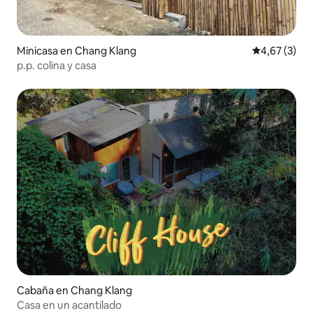
Minicasa en Chang Klang
Calificación
4,67 (3)
p.p. colina y casa
Cabaña en Chang Klang
Casa en un acantilado