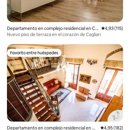
Departamento en complejo residencial en Ca
Calificación p
4,93 (115)
gliari
Nuevo piso de terraza en el corazón de Cagliari
Favorito entre huéspedes
Favorito entre huéspedes
Departamento en complejo residencial en Ca
Calificación p
4,95 (182)