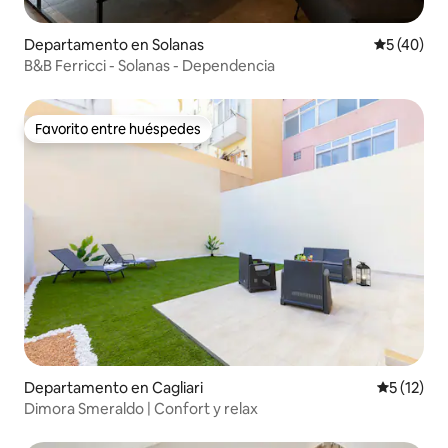
Departamento en Solanas
Calificaci
5 (40)
B&B Ferricci - Solanas - Dependencia
Favorito entre huéspedes
Favorito entre huéspedes
Departamento en Cagliari
Calificaci
5 (12)
Dimora Smeraldo | Confort y relax