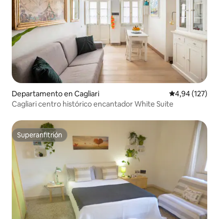
Departamento en Cagliari
Calificación p
4,94 (127)
Cagliari centro histórico encantador White Suite
Superanfitrión
Superanfitrión