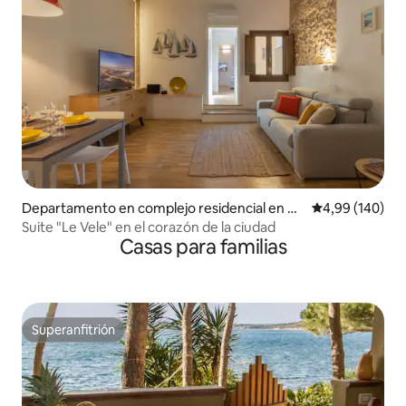
Departamento en complejo residencial en Ca
Calificación pr
4,99 (140)
gliari
Suite "Le Vele" en el corazón de la ciudad
Casas para familias
Superanfitrión
Superanfitrión