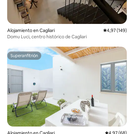
Alojamiento en Cagliari
Calificación pr
4,97 (149)
Domu Luci, centro histórico de Cagliari
Superanfitrión
Superanfitrión
Alojamiento en Cagliari
Calificación p
4,97 (68)