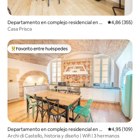
Departamento en complejo residencial en Ca
Calificación pr
4,86 (355)
gliari
Casa Prisca
Favorito entre huéspedes
Favorito entre los huéspedes más destacados
Departamento en complejo residencial en Ca
Calificación pr
4,95 (109)
gliari
Archi di Castello, historia y diseño | Wifi | 3 hermanos