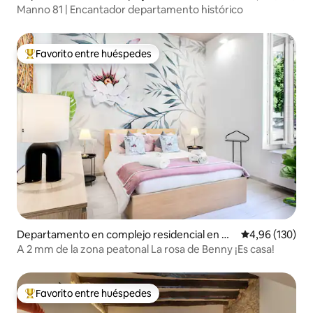
gliari
Manno 81 | Encantador departamento histórico
Favorito entre huéspedes
Favorito entre los huéspedes más destacados
Departamento en complejo residencial en Ca
Calificación pr
4,96 (130)
gliari
A 2 mm de la zona peatonal La rosa de Benny ¡Es casa!
Favorito entre huéspedes
Favorito entre los huéspedes más destacados