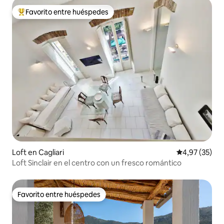
Favorito entre huéspedes
Favorito entre los huéspedes más destacados
Loft en Cagliari
Calificación 
4,97 (35)
Loft Sinclair en el centro con un fresco romántico
Favorito entre huéspedes
Favorito entre huéspedes