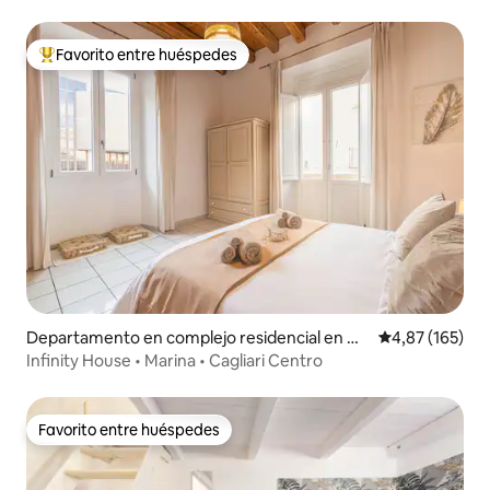
Favorito entre huéspedes
Favorito entre los huéspedes más destacados
Departamento en complejo residencial en Ca
Calificación p
4,87 (165)
gliari
Infinity House • Marina • Cagliari Centro
Favorito entre huéspedes
Favorito entre huéspedes