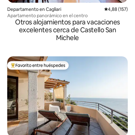
Departamento en Cagliari
Calificación p
4,88 (157)
Apartamento panorámico en el centro
Otros alojamientos para vacaciones
excelentes cerca de Castello San
Michele
Favorito entre huéspedes
Favorito entre los huéspedes más destacados