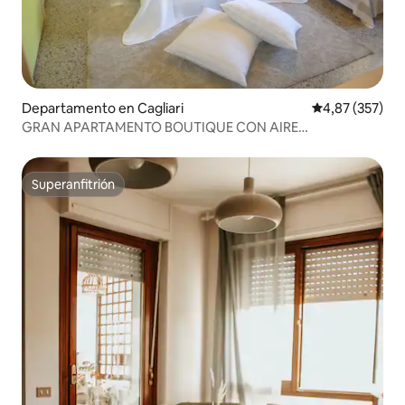
Departamento en Cagliari
Calificación pr
4,87 (357)
GRAN APARTAMENTO BOUTIQUE CON AIRE
ACONDICIONADO, FIBRA ÓPTICA Y APARCAMIENTO
GRATUITO
Superanfitrión
Superanfitrión