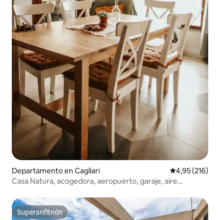
Departamento en Cagliari
Calificación p
4,95 (216)
Casa Natura, acogedora, aeropuerto, garaje, aire
acondicionado
Superanfitrión
Superanfitrión