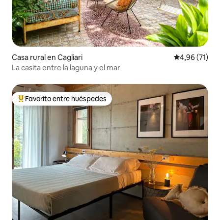
Casa rural en Cagliari
Calificación 
4,96 (71)
La casita entre la laguna y el mar
Favorito entre huéspedes
Favorito entre los huéspedes más destacados