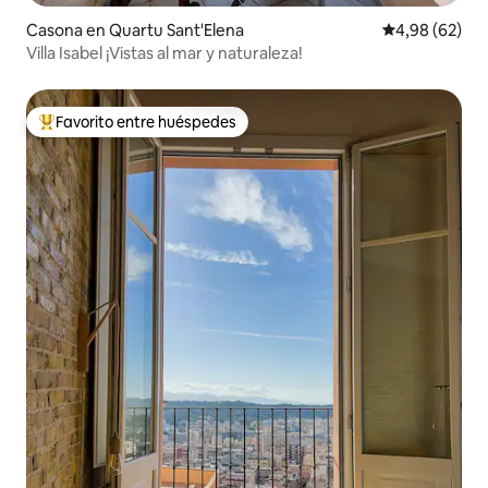
Casona en Quartu Sant'Elena
Calificación p
4,98 (62)
Villa Isabel ¡Vistas al mar y naturaleza!
Favorito entre huéspedes
Favorito entre los huéspedes más destacados