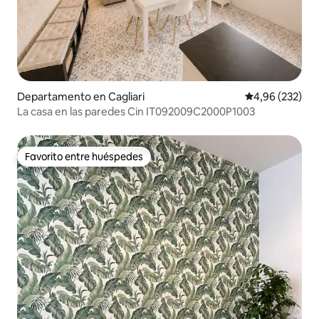
Departamento en Cagliari
Calificación pr
4,96 (232)
La casa en las paredes Cin IT092009C2000P1003
Favorito entre huéspedes
Favorito entre huéspedes