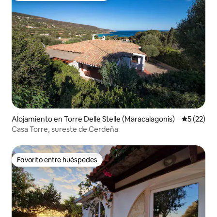
Alojamiento en Torre Delle Stelle (Maracalagonis)
Calificaci
5 (22)
Casa Torre, sureste de Cerdeña
Favorito entre huéspedes
Favorito entre huéspedes