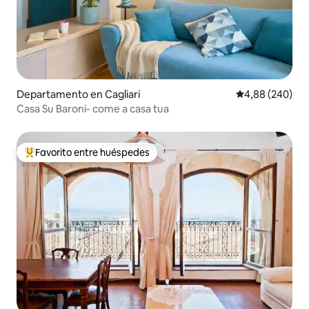
Departamento en Cagliari
Calificación pr
4,88 (240)
Casa Su Baroni- come a casa tua
Favorito entre huéspedes
Favorito entre los huéspedes más destacados