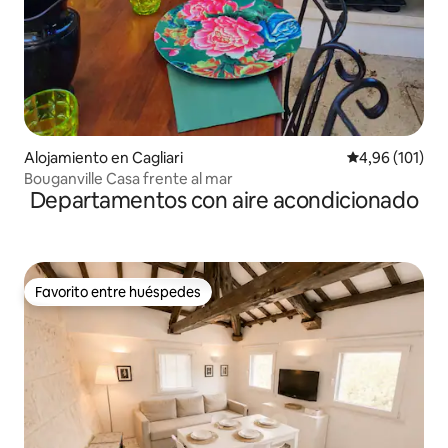
Alojamiento en Cagliari
Calificación p
4,96 (101)
Bouganville Casa frente al mar
Departamentos con aire acondicionado
Favorito entre huéspedes
Favorito entre huéspedes