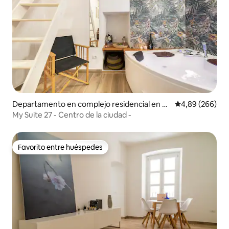
Departamento en complejo residencial en C
Calificación pr
4,89 (266)
agliari
My Suite 27 - Centro de la ciudad -
Favorito entre huéspedes
Favorito entre huéspedes