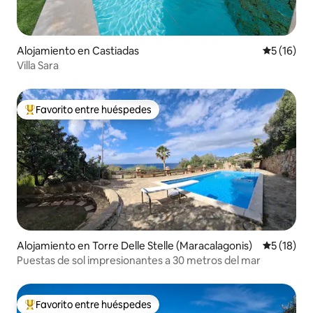
Alojamiento en Castiadas
Calificaci
5 (16)
Villa Sara
Favorito entre huéspedes
Favorito entre los huéspedes más destacados
Alojamiento en Torre Delle Stelle (Maracalagonis)
Calificaci
5 (18)
Puestas de sol impresionantes a 30 metros del mar
Favorito entre huéspedes
Favorito entre los huéspedes más destacados