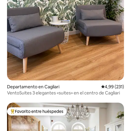
Departamento en Cagliari
Calificación p
4,99 (231)
VentoSuites 3 elegantes «suites» en el centro de Cagliari
Favorito entre huéspedes
Favorito entre los huéspedes más destacados