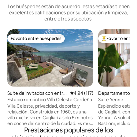
Los huéspedes están de acuerdo: estas estadías tienen
excelentes calificaciones por su ubicación y limpieza,
entre otros aspectos.
Favorito entre huéspedes
Favorito entre
Favorito entre huéspedes
Favorito entre l
Suite de invitados con entra
Calificación promedio: 4,94 de 5
4,94 (117)
Departamento en
da independiente en Cagliari
residencial en Cagl
Estudio romántico Villa Celeste Cerdeña
Suite Yenne
Villa Celeste, privacidad, deporte y
Espléndido estudio
relajación. Construida en 1960, es una
de Cagliari, con vi
villa exclusiva en Cagliari a solo 5 minutos
Yenne. A solo 400
en coche del centro de la ciudad. Es muy
Bastioni, incluido 
Prestaciones populares de los
privada, junto al mar, con acceso directo
solo 600 metros de
a la playa de Cala Bernat, pasando por las
corazón de la vida