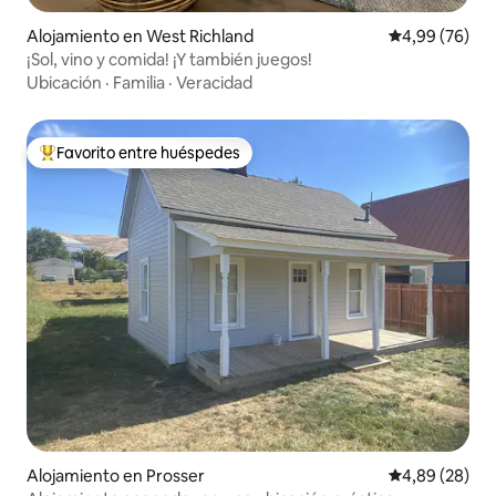
Alojamiento en West Richland
Calificación p
4,99 (76)
¡Sol, vino y comida! ¡Y también juegos!
Ubicación
·
Familia
·
Veracidad
Favorito entre huéspedes
Favorito entre los huéspedes más destacados
Alojamiento en Prosser
Calificación p
4,89 (28)