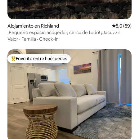
Alojamiento en Richland
Calificación
5,0 (59)
¡Pequeño espacio acogedor, cerca de todo! ¡Jacuzzi!
Valor
·
Familia
·
Check-in
Favorito entre huéspedes
Favorito entre los huéspedes más destacados