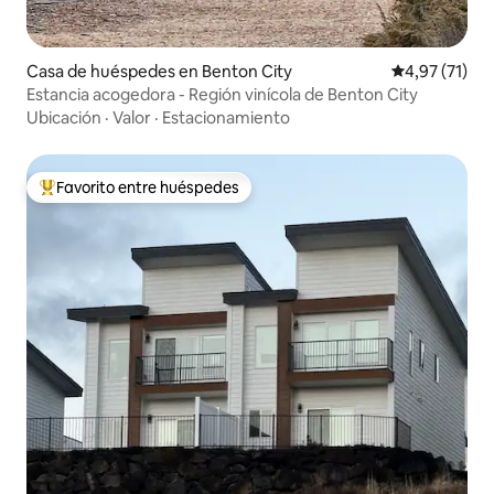
Casa de huéspedes en Benton City
Calificación 
4,97 (71)
Estancia acogedora - Región vinícola de Benton City
Ubicación
·
Valor
·
Estacionamiento
Favorito entre huéspedes
Favorito entre los huéspedes más destacados