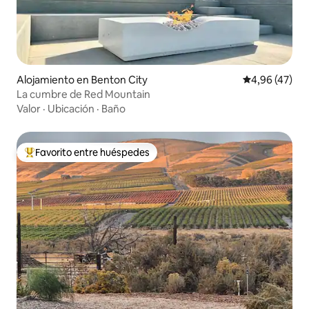
Alojamiento en Benton City
Calificación 
4,96 (47)
La cumbre de Red Mountain
Valor
·
Ubicación
·
Baño
Favorito entre huéspedes
Favorito entre los huéspedes más destacados