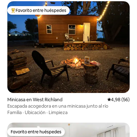
Favorito entre huéspedes
Favorito entre los huéspedes más destacados
Minicasa en West Richland
Calificación p
4,98 (56)
Escapada acogedora en una minicasa junto al río
Familia
·
Ubicación
·
Limpieza
Favorito entre huéspedes
Favorito entre huéspedes