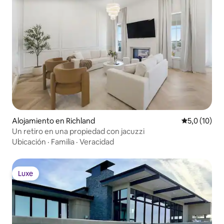
Alojamiento en Richland
Calificación
5,0 (10)
Un retiro en una propiedad con jacuzzi
Ubicación
·
Familia
·
Veracidad
Luxe
Luxe