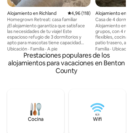
Alojamiento en Richland
Calificación promedio: 4,96 de 5
4,96 (118)
Alojamiento en K
Homegrown Retreat: casa familiar
Casa de 4 dormito
espacio flexible
¡El alojamiento garantiza que satisface
Alojamiento en K
las necesidades de tu viaje! Este
grupos, con 4 rec
espacioso refugio de 3 dormitorios y
flexibles, cocina c
apto para mascotas tiene capacidad
patio trasero, asie
para un máximo de 8 huéspedes y está
estacionamiento. I
Ubicación
·
Familia
·
A pie
Familia
·
Ubicación
diseñado para la máxima comodidad.
Prestaciones populares de los
equipos, fines de
Cada detalle está cuidadosamente
grupos de trabajo
alojamientos para vacaciones en Benton
abastecido, desde la cocina totalmente
para acomodarse. 
County
equipada, perfecta para comidas
dormir incluyen c
familiares, hasta espacios acogedores
queen, individuales
ideales para relajarse. Disfruta de
Céntrico con resp
televisores inteligentes, un patio trasero
Three Rivers, rest
totalmente vallado para que las
viajes a Tri-Cities.
mascotas y los niños jueguen, y
familias incluyen va
estacionamiento en el garaje.
alfombra de baño 
Convenientemente ubicado en el borde
corralito/silla alta
de Richland y Kennewick, ¡estás a pocos
petición.
Cocina
Wifi
minutos del corazón de ambas ciudades!