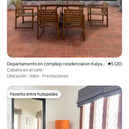
Departamento en complejo residencial en Kalyan
Calificaci
5 (20)
Nagar
Cabaña en el cielo
Ubicación
·
Valor
·
Prestaciones
Favorito entre huéspedes
Favorito entre huéspedes