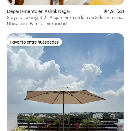
Departamento en Ashok Nagar
Calificación 
4,91 (22)
Stayory Luxe @ S12 - Alojamiento de lujo de 3 dormitorios
y 3 baños
Ubicación
·
Familia
·
Veracidad
Favorito entre huéspedes
Favorito entre huéspedes