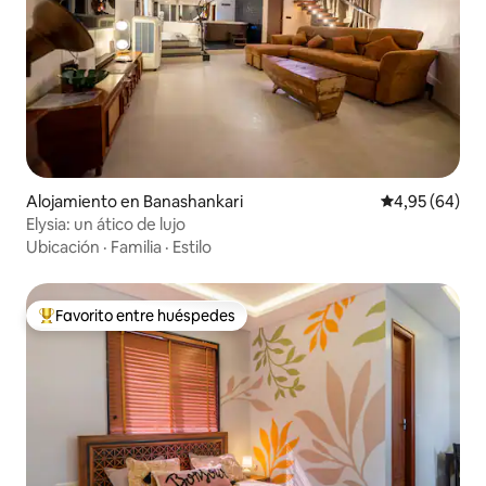
Alojamiento en Banashankari
Calificación p
4,95 (64)
Elysia: un ático de lujo
Ubicación
·
Familia
·
Estilo
Favorito entre huéspedes
Favorito entre los huéspedes más destacados