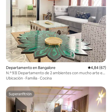
Departamento en Bangalore
Calificación p
4,84 (67)
N.º 93| Departamento de 2 ambientes con mucho arte en
Indiranagar
Ubicación
·
Familia
·
Cocina
Superanfitrión
Superanfitrión