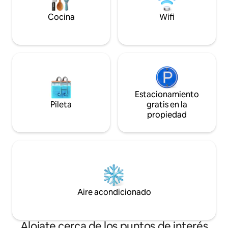
sonido JBL 5.1 son algunas de las
ascensor)
comodidades estándar.
Cocina
Wifi
Estacionamiento
Pileta
gratis en la
propiedad
Aire acondicionado
Alojate cerca de los puntos de interés