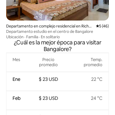
Departamento en complejo residencial en Richm
Calificaci
5 (46)
ond Town
Departamento estudio en el centro de Bangalore
Ubicación
·
Familia
·
En solitario
¿Cuál es la mejor época para visitar
Bangalore?
Mes
Precio
Temp.
promedio
promedio
Ene
$ 23 USD
22 °C
Feb
$ 23 USD
24 °C