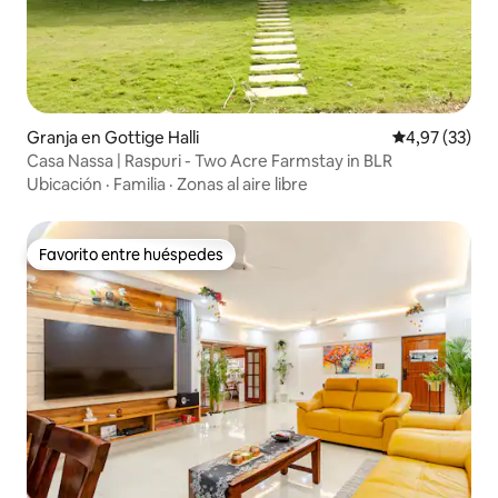
Granja en Gottige Halli
Calificación 
4,97 (33)
Casa Nassa | Raspuri - Two Acre Farmstay in BLR
Ubicación
·
Familia
·
Zonas al aire libre
Favorito entre huéspedes
Favorito entre huéspedes