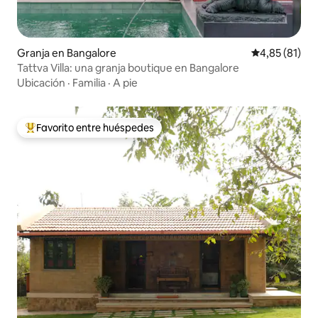
Granja en Bangalore
Calificación 
4,85 (81)
Tattva Villa: una granja boutique en Bangalore
Ubicación
·
Familia
·
A pie
Favorito entre huéspedes
Favorito entre los huéspedes más destacados