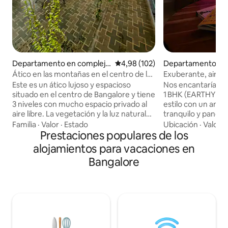
Departamento en complejo
Calificación promedio: 4,98 de 5
4,98 (102)
Departamento en
residencial en Seshadripura
t
Ático en las montañas en el centro de la
Exuberante, airea
m
ciudad
cerca de NIFT | Ap
Este es un ático lujoso y espacioso
Nos encantaría rec
situado en el centro de Bangalore y tiene
1 BHK (EARTHY Ho
3 niveles con mucho espacio privado al
estilo con un ambi
aire libre. La vegetación y la luz natural
tranquilo y panora
que entra por la claraboya y los enormes
Balcón Oasis: vist
Familia
·
Valor
·
Estado
Ubicación
·
Valor
·
ventanales de vidrio son los aspectos
Prestaciones populares de los
de sol cinematográfica
más destacados. El alojamiento está
Locale: 2 minutos a
alojamientos para vacaciones en
completamente equipado con todos los
cafés, boutiques y
Bangalore
servicios modernos necesarios para una
27th Main - Interiores serenos: cama
estadía excelente. Limpieza diaria,
queen, iluminación
energía las 24 horas, los 7 días de la
vivas exuberantes - Trabajo y diversión
semana, ascensor, estacionamiento,
wifi de alta veloci
cocina moderna, bar, escritorio para
fresco Disfrutá de estilo, serenidad y
trabajar, Internet de alta velocidad,
puestas de sol esp
televisores de 65 pulgadas y barra de
un refugio acogedor! - 5.º pis