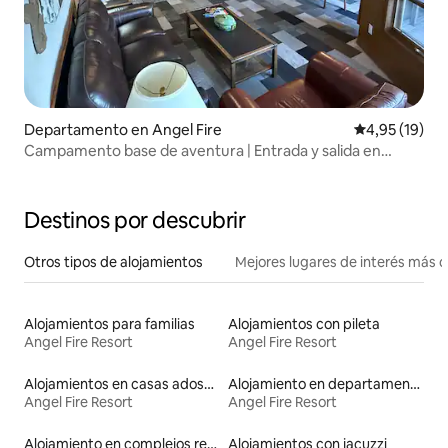
Departamento en Angel Fire
Calificación 
4,95 (19)
Campamento base de aventura | Entrada y salida en
bicicleta en la base de la Fuerza Aérea
Destinos por descubrir
Otros tipos de alojamientos
Mejores lugares de interés más 
Alojamientos para familias
Alojamientos con pileta
Angel Fire Resort
Angel Fire Resort
Alojamientos en casas adosadas
Alojamiento en departamentos
Angel Fire Resort
Angel Fire Resort
Alojamiento en complejos residenciales
Alojamientos con jacuzzi