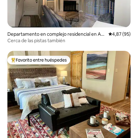
Departamento en complejo residencial en An
Calificación p
4,87 (95)
gel Fire
Cerca de las pistas también
Favorito entre huéspedes
Favorito entre los huéspedes más destacados