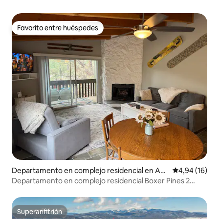
Favorito entre huéspedes
Favorito entre huéspedes
Departamento en complejo residencial en An
Calificación 
4,94 (16)
gel Fire
Departamento en complejo residencial Boxer Pines 2
dormitorios/2 baños - Cerca del ascensor
Superanfitrión
Superanfitrión