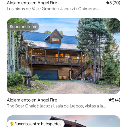
Alojamiento en Angel Fire
Calificaci
5 (20)
Los pinos de Valle Grande • Jacuzzi • Chimenea
Superanfitrión
Superanfitrión
Alojamiento en Angel Fire
Calificac
5 (4)
The Bear Chalet: jacuzzi, sala de juegos, vistas a la
montaña
Favorito entre huéspedes
Favorito entre los huéspedes más destacados