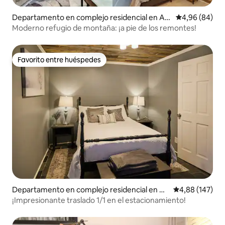
Departamento en complejo residencial en An
Calificación p
4,96 (84)
gel Fire
Moderno refugio de montaña: ¡a pie de los remontes!
Favorito entre huéspedes
Favorito entre huéspedes
Departamento en complejo residencial en An
Calificación pr
4,88 (147)
gel Fire
¡Impresionante traslado 1/1 en el estacionamiento!