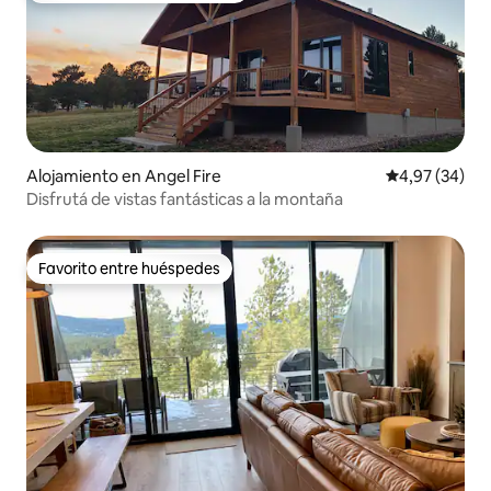
Alojamiento en Angel Fire
Calificación p
4,97 (34)
Disfrutá de vistas fantásticas a la montaña
Favorito entre huéspedes
Favorito entre huéspedes