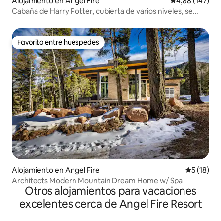
Alojamiento en Angel Fire
Calificación pr
4,88 (147)
Cabaña de Harry Potter, cubierta de varios niveles, se
admiten perros
Favorito entre huéspedes
Favorito entre huéspedes
Alojamiento en Angel Fire
Calificaci
5 (18)
Architects Modern Mountain Dream Home w/ Spa
Otros alojamientos para vacaciones
excelentes cerca de Angel Fire Resort