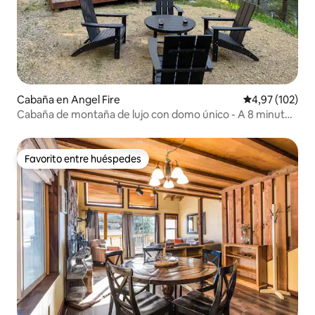
Cabaña en Angel Fire
Calificación p
4,97 (102)
Cabaña de montaña de lujo con domo único - A 8 minutos
de las pistas de esquí
Favorito entre huéspedes
Favorito entre huéspedes