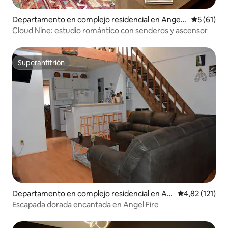
Departamento en complejo residencial en Angel
Calificaci
5 (61)
Fire
Cloud Nine: estudio romántico con senderos y ascensor
Superanfitrión
Superanfitrión
Departamento en complejo residencial en An
Calificación p
4,82 (121)
gel Fire
Escapada dorada encantada en Angel Fire