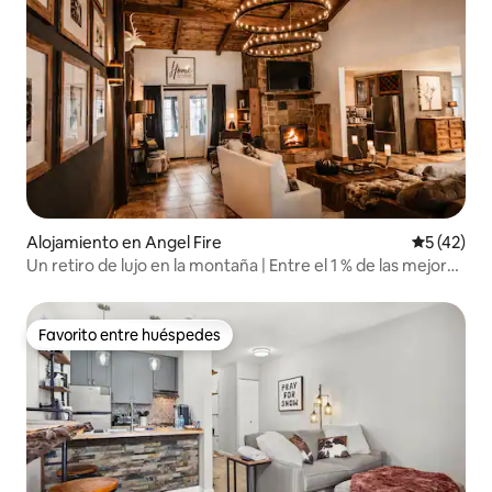
Alojamiento en Angel Fire
Calificaci
5 (42)
Un retiro de lujo en la montaña | Entre el 1 % de las mejores
| Una escapada de verano genial
Favorito entre huéspedes
Favorito entre huéspedes