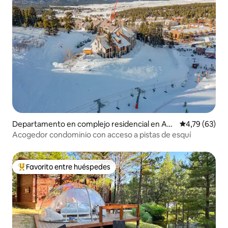
Departamento en complejo residencial en An
Calificación 
4,79 (63)
gel Fire
Acogedor condominio con acceso a pistas de esquí
Favorito entre huéspedes
Favorito entre los huéspedes más destacados