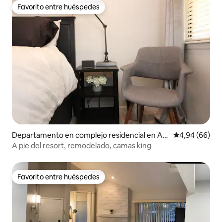
Favorito entre huéspedes
Favorito entre huéspedes
Departamento en complejo residencial en An
Calificación p
4,94 (66)
gel Fire
A pie del resort, remodelado, camas king
Favorito entre huéspedes
Favorito entre huéspedes