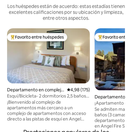
Los huéspedes están de acuerdo: estas estadías tienen
excelentes calificaciones por su ubicación y limpieza,
entre otros aspectos.
Favorito entre huéspedes
Favorito entre
Favorito entre los huéspedes más destacados
Favorito entre l
Departamento en complejo
Calificación promedio: 4,98 de 5
4,98 (175)
residencial en Angel Fire
Esquí/Bicicleta- 2 dormitorios 2,5 baños-
Departamento en
Balcón y patio privado
¡Bienvenido al complejo de
residencial en Ang
¡Apartamento de c
apartamentos más cercano a un
esquí apto para m
Se admiten mascot
complejo de apartamentos con acceso
baños (3 camas ta
directo a las pistas de esquí en Angel
departamento en e
Fire! • Fácil acceso a los remontes en
en Angel Fire Ski 
verano e invierno. • Balcón con vistas a la
a pie de los remont