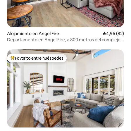
Alojamiento en Angel Fire
Calificación p
4,96 (82)
Departamento en Angel Fire, a 800 metros del complejo
turístico
Favorito entre huéspedes
Favorito entre los huéspedes más destacados