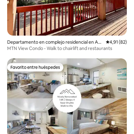
Departamento en complejo residencial en Ang
Calificación 
4,91 (82)
el Fire
MTN View Condo - Walk to chairlift and restaurants
Favorito entre huéspedes
Favorito entre huéspedes