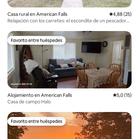
Casa rural en American Falls
Calificación p
4,88 (25)
Relajación con los carretes: el escondite de un pescador
en la costa
Favorito entre huéspedes
Favorito entre huéspedes
Alojamiento en American Falls
Calificación
5,0 (15)
Casa de campo Halo
Favorito entre huéspedes
Favorito entre huéspedes