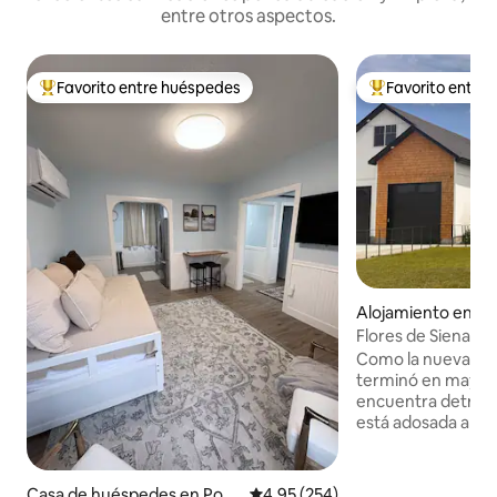
entre otros aspectos.
Favorito entre huéspedes
Favorito entre
Favorito entre los huéspedes más destacados
Favorito entre l
Alojamiento en Po
Flores de Siena
Como la nueva ca
terminó en mayo d
encuentra detrás 
está adosada a nue
para 1-3 adultos o 
dormitorio tiene 
y la sala de estar 
Casa de huéspedes en Poca
Calificación promedio: 4,95 de 5
4,95 (254)