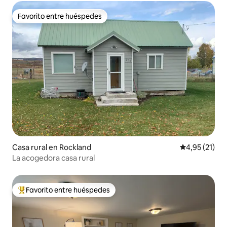
Favorito entre huéspedes
Favorito entre huéspedes
Casa rural en Rockland
Calificación 
4,95 (21)
La acogedora casa rural
Favorito entre huéspedes
Favorito entre los huéspedes más destacados