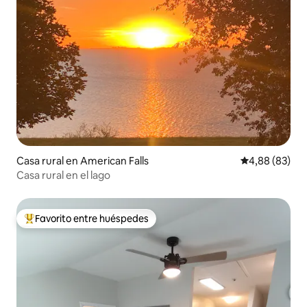
Casa rural en American Falls
Calificación p
4,88 (83)
Casa rural en el lago
Favorito entre huéspedes
Favorito entre los huéspedes más destacados