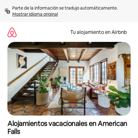
Ir
Parte de la información se tradujo automáticamente. 
al
Mostrar idioma original
contenido
Tu alojamiento en Airbnb
Alojamientos vacacionales en American
Falls