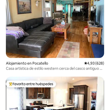
Alojamiento en Pocatello
Calificación pr
4,93 (628)
Casa artística de estilo western cerca del casco antiguo de
Pocatello, ID
Favorito entre huéspedes
Favorito entre los huéspedes más destacados