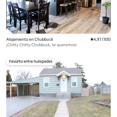
Alojamiento en Chubbuck
Calificación p
4,97 (105)
¡Chitty Chitty Chubbuck, te queremos!
Favorito entre huéspedes
Favorito entre huéspedes