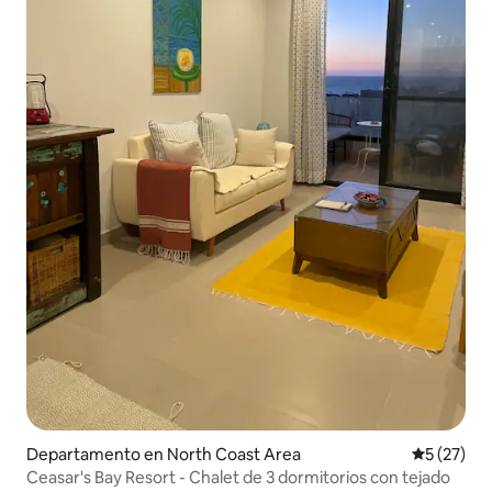
Departamento en North Coast Area
Calificaci
5 (27)
Ceasar's Bay Resort - Chalet de 3 dormitorios con tejado