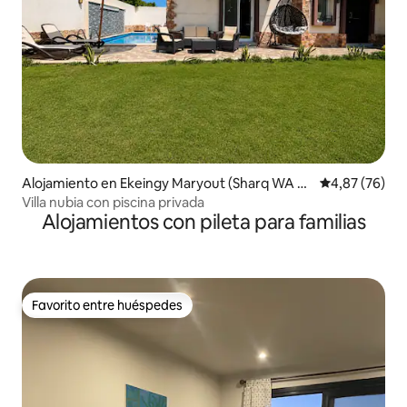
Alojamiento en Ekeingy Maryout (Sharq WA G
Calificación p
4,87 (76)
harb)
Villa nubia con piscina privada
Alojamientos con pileta para familias
Favorito entre huéspedes
Favorito entre huéspedes