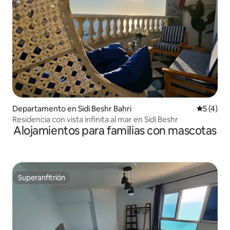
Departamento en Sidi Beshr Bahri
Calificac
5 (4)
Residencia con vista infinita al mar en Sidi Beshr
Alojamientos para familias con mascotas
Superanfitrión
Superanfitrión