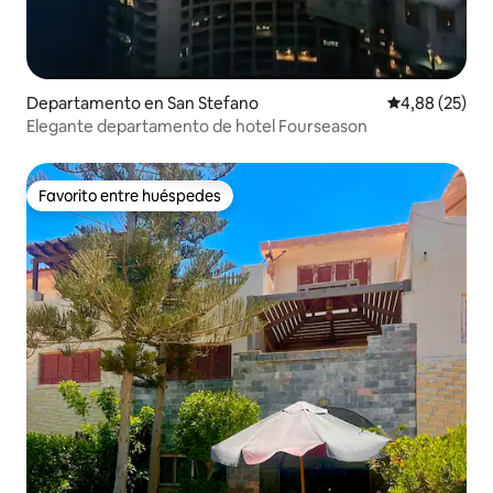
Departamento en San Stefano
Calificación p
4,88 (25)
Elegante departamento de hotel Fourseason
Favorito entre huéspedes
Favorito entre huéspedes