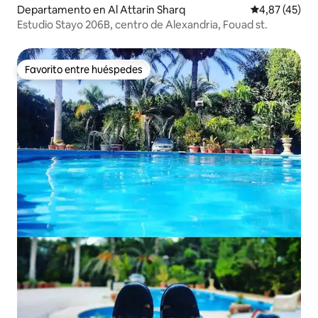
Departamento en Al Attarin Sharq
Calificación 
4,87 (45)
Estudio Stayo 206B, centro de Alexandria, Fouad st.
Favorito entre huéspedes
Favorito entre huéspedes