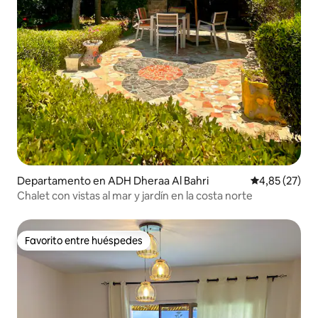
Departamento en ADH Dheraa Al Bahri
Calificación 
4,85 (27)
Chalet con vistas al mar y jardín en la costa norte
Favorito entre huéspedes
Favorito entre huéspedes