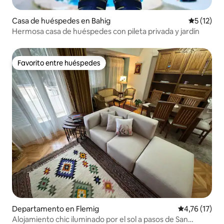
Casa de huéspedes en Bahig
Calificaci
5 (12)
Hermosa casa de huéspedes con pileta privada y jardín
Favorito entre huéspedes
Favorito entre huéspedes
Departamento en Flemig
Calificación 
4,76 (17)
Alojamiento chic iluminado por el sol a pasos de San