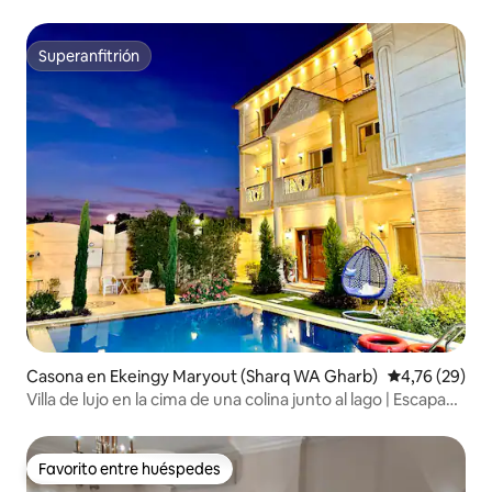
acondicionado)
Superanfitrión
Superanfitrión
Casona en Ekeingy Maryout (Sharq WA Gharb)
Calificación 
4,76 (29)
Villa de lujo en la cima de una colina junto al lago | Escapada
a una pileta privada
Favorito entre huéspedes
Favorito entre huéspedes