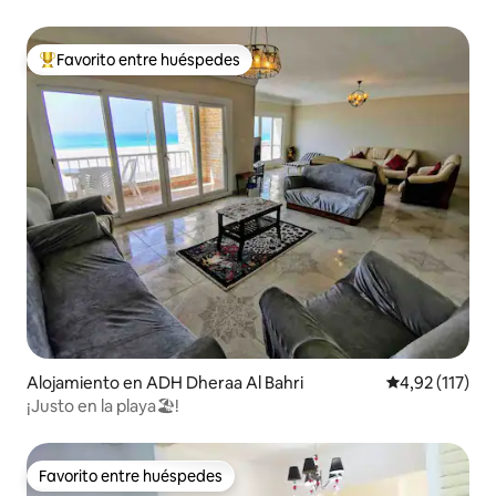
Stefano y Gleem Bay
Favorito entre huéspedes
Favorito entre los huéspedes más destacados
Alojamiento en ADH Dheraa Al Bahri
Calificación p
4,92 (117)
¡Justo en la playa🏖!
Favorito entre huéspedes
Favorito entre huéspedes