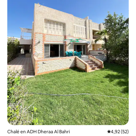
Chalé en ADH Dheraa Al Bahri
Calificación 
4,92 (52)