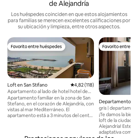
de Alejandría
Los huéspedes coinciden en que estos alojamientos
para familias se merecen excelentes calificaciones por
su ubicación y limpieza, entre otros aspectos.
Favorito entre huéspedes
Favorito entre h
Favorito entre huéspedes
Favorito entre h
Loft en San Stifano
Calificación promedio: 4,82 de 5
4,82 (118)
Apartamento al lado de hotel hotel de
temporada غرفتين للأزواج
Apartamento familiar en la zona de San
Departamento en 
Stefano, en el corazón de Alejandría, con
h Sharq
gris | departamen
vistas al mar Mediterráneo. El
Alexandria LV
¡Te damos la bienv
apartamento está a 3 minutos del centro
loft de la ciudad e
comercial San Stefano, del hotel Four
Alejandría! Este es
Seasons y de Starbucks. A 2 minutos de
adaptativa combin
Fathallah, la famosa tienda de
con las comodida