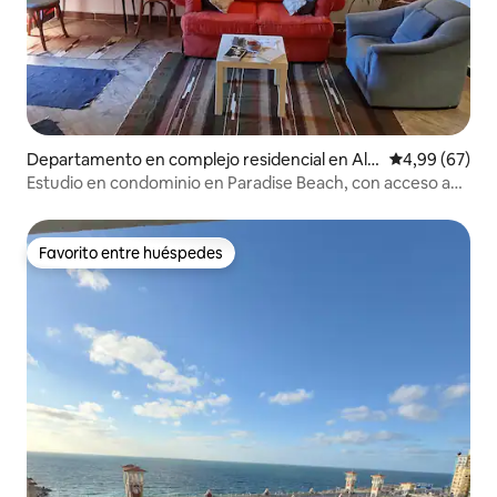
Departamento en complejo residencial en Al B
Calificación p
4,99 (67)
itash Sharq
Estudio en condominio en Paradise Beach, con acceso a
playa privada
Favorito entre huéspedes
Favorito entre huéspedes