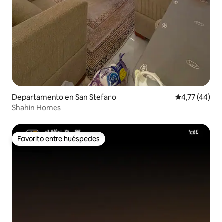
Departamento en San Stefano
Calificación 
4,77 (44)
Shahin Homes
Favorito entre huéspedes
Favorito entre huéspedes