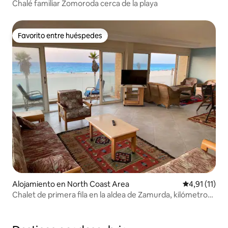
Chalé familiar Zomoroda cerca de la playa
Favorito entre huéspedes
Favorito entre huéspedes
Alojamiento en North Coast Area
Calificación 
4,91 (11)
Chalet de primera fila en la aldea de Zamurda, kilómetro
53