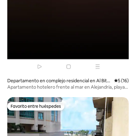
Departamento en complejo residencial en Al Bitas
Calificaci
5 (16)
h Sharq
Apartamento hotelero frente al mar en Alejandría, playa
Paradise
Favorito entre huéspedes
Favorito entre huéspedes