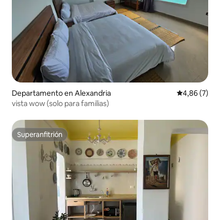
Departamento en Alexandria
Calificación
4,86 (7)
vista wow (solo para familias)
Superanfitrión
Superanfitrión