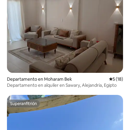
Departamento en Moharam Bek
Calificaci
5 (18)
Departamento en alquiler en Sawary, Alejandría, Egipto
Superanfitrión
Superanfitrión