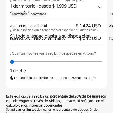
¿Qué tamaño tendrá el departamento que alquiles?
1 dormitorio
· desde $ 1.999 USD
mensuales
1 dormitorio
2 dormitorio
1
$ 1.424 USD
Alquiler mensual inicial
Al
¿Los huéspedes van a tener todo el espacio a su disposición?
Sí, todo el espacio está a su disposición
$ 542 USD
Ingresos promedio por
semana
In
¿Cuántas noches vas a recibir huéspedes en Airbnb?
1 noche
Este edificio te permite hospedar hasta 90 noches al año
Este edificio va a recibir un
porcentaje del
20%
de los ingresos
que obtengas a través de Airbnb, que ya está reflejado en el
cálculo de los ingresos potenciales.
Se aplican los límites de noches, el porcentaje de deducción de