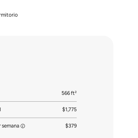
rmitorio
566 ft²
l
$1,775
r
semana
$379