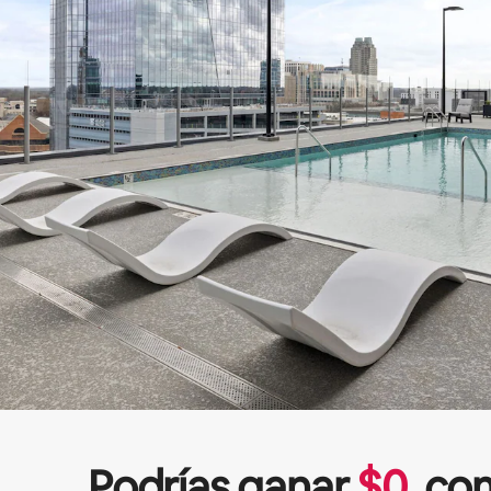
Podrías ganar
$
0
com