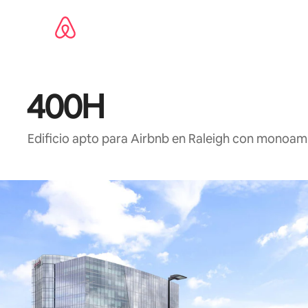
Ir
al
contenido
400H
Edificio apto para Airbnb en Raleigh con monoamb