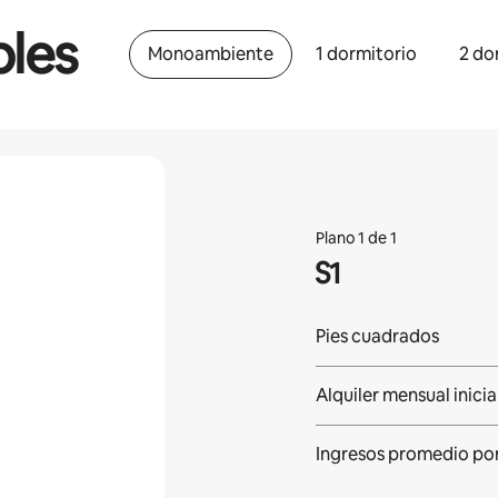
bles
Monoambiente
1 dormitorio
2 do
Plano 1 de 1
S1
Pies cuadrados
Alquiler mensual inicia
Ingresos promedio po