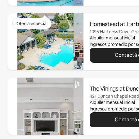
Se muestran 0 de 0 elementos
Homestead at Hart
Oferta especial
1095 Hartness Drive, Gree
Alquiler mensual inicial
Ingresos promedio por 
Contactá c
Se muestran 0 de 0 elementos
The Vinings at Dun
421 Duncan Chapel Road,
Alquiler mensual inicial
Ingresos promedio por 
Contactá c