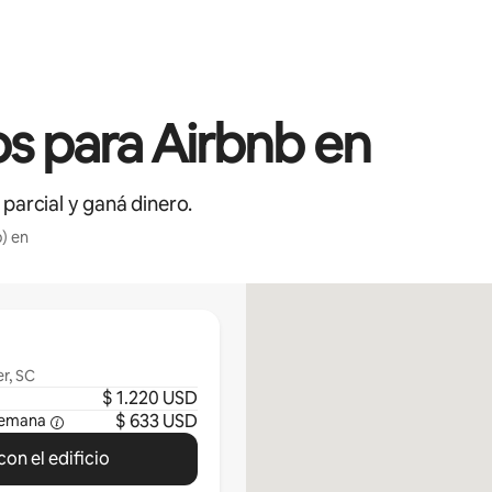
s para Airbnb en
 parcial y ganá dinero.
) en
r, SC
$ 1.220 USD
$ 633 USD
semana
on el edificio