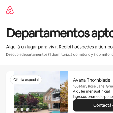
Ir
al
contenido
Departamentos apto
Alquilá un lugar para vivir. Recibí huéspedes a tiempo
Descubrí departamentos (1 dormitorio, 2 dormitorio y 3 dormitorio
Se muestran 0 de 0 elementos
Avana Thornblade
Oferta especial
100 Mary Rose Lane, Gree
Alquiler mensual inicial
Ingresos promedio por 
Contactá c