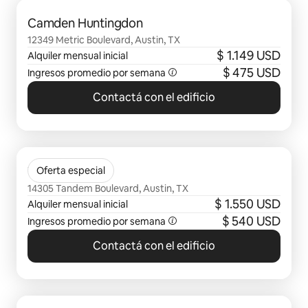
Se muestran 0 de 0 elementos
Camden Huntingdon
12349 Metric Boulevard, Austin, TX
$ 1.149 USD
Alquiler mensual inicial
$ 475 USD
Ingresos promedio por semana
Contactá con el edificio
Se muestran 0 de 0 elementos
The Mia
Oferta especial
14305 Tandem Boulevard, Austin, TX
$ 1.550 USD
Alquiler mensual inicial
$ 540 USD
Ingresos promedio por semana
Contactá con el edificio
Se muestran 0 de 0 elementos