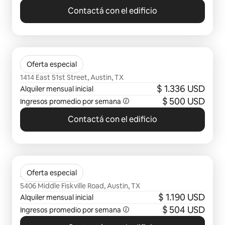
Contactá con el edificio
Se muestran 0 de 0 elementos
Solomon
Oferta especial
1414 East 51st Street, Austin, TX
$ 1.336 USD
Alquiler mensual inicial
$ 500 USD
Ingresos promedio por semana
Contactá con el edificio
Se muestran 0 de 0 elementos
Flora
Oferta especial
5406 Middle Fiskville Road, Austin, TX
$ 1.190 USD
Alquiler mensual inicial
$ 504 USD
Ingresos promedio por semana