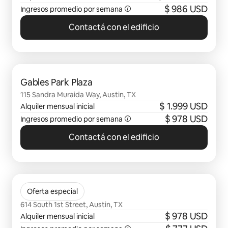
$ 986 USD
Ingresos promedio por semana
Contactá con el edificio
Se muestran 0 de 0 elementos
Gables Park Plaza
115 Sandra Muraida Way, Austin, TX
$ 1.999 USD
Alquiler mensual inicial
$ 978 USD
Ingresos promedio por semana
Contactá con el edificio
Se muestran 0 de 0 elementos
Timbercreek
Oferta especial
614 South 1st Street, Austin, TX
$ 978 USD
Alquiler mensual inicial