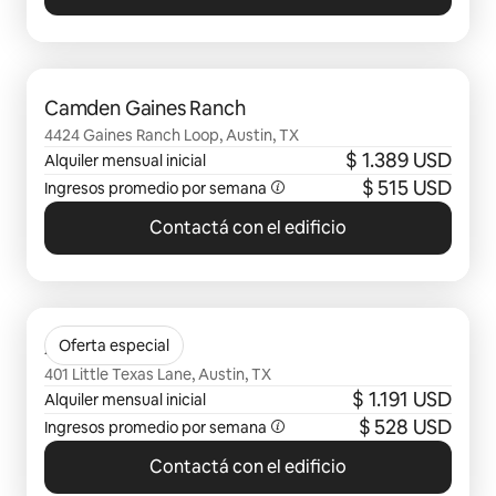
Se muestran 0 de 0 elementos
Camden Gaines Ranch
4424 Gaines Ranch Loop, Austin, TX
$ 1.389 USD
Alquiler mensual inicial
$ 515 USD
Ingresos promedio por semana
Contactá con el edificio
Se muestran 0 de 0 elementos
Avana SoCo
Oferta especial
401 Little Texas Lane, Austin, TX
$ 1.191 USD
Alquiler mensual inicial
$ 528 USD
Ingresos promedio por semana
Contactá con el edificio