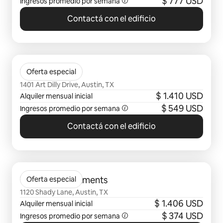
$ 777 USD
Ingresos promedio por semana
Contactá con el edificio
Se muestran 0 de 0 elementos
The Weaver
Oferta especial
1401 Art Dilly Drive, Austin, TX
$ 1.410 USD
Alquiler mensual inicial
$ 549 USD
Ingresos promedio por semana
Contactá con el edificio
Se muestran 0 de 0 elementos
Trailhead Apartments
Oferta especial
1120 Shady Lane, Austin, TX
$ 1.406 USD
Alquiler mensual inicial
$ 374 USD
Ingresos promedio por semana