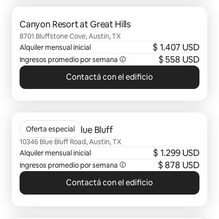
Se muestran 0 de 0 elementos
Canyon Resort at Great Hills
8701 Bluffstone Cove, Austin, TX
$ 1.407 USD
Alquiler mensual inicial
$ 558 USD
Ingresos promedio por semana
Contactá con el edificio
Se muestran 0 de 0 elementos
Citizen House Blue Bluff
Oferta especial
10346 Blue Bluff Road, Austin, TX
$ 1.299 USD
Alquiler mensual inicial
$ 878 USD
Ingresos promedio por semana
Contactá con el edificio