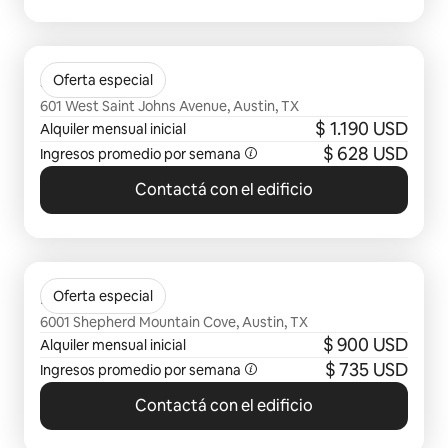
Se muestran 0 de 0 elementos
St Johns West
Oferta especial
601 West Saint Johns Avenue, Austin, TX
$ 1.190 USD
Alquiler mensual inicial
$ 628 USD
Ingresos promedio por semana
Contactá con el edificio
Se muestran 0 de 0 elementos
Bridgehead
Oferta especial
6001 Shepherd Mountain Cove, Austin, TX
$ 900 USD
Alquiler mensual inicial
$ 735 USD
Ingresos promedio por semana
Contactá con el edificio