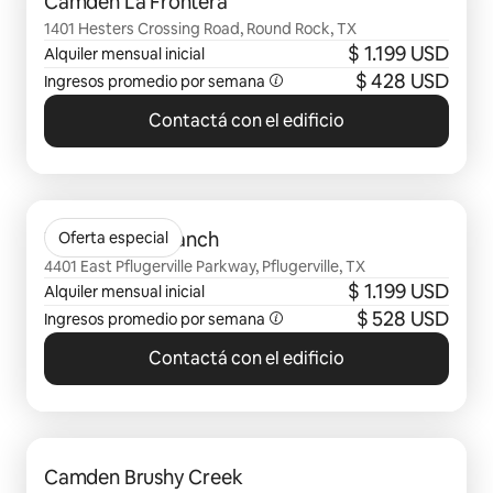
Camden La Frontera
1401 Hesters Crossing Road, Round Rock, TX
$ 1.199 USD
Alquiler mensual inicial
$ 428 USD
Ingresos promedio por semana
Contactá con el edificio
Se muestran 0 de 0 elementos
Tacara Weiss Ranch
Oferta especial
4401 East Pflugerville Parkway, Pflugerville, TX
$ 1.199 USD
Alquiler mensual inicial
$ 528 USD
Ingresos promedio por semana
Contactá con el edificio
Se muestran 0 de 0 elementos
Camden Brushy Creek