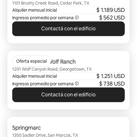
1101 Brushy Creek Road, Cedar Park, TX
$ 1.189 USD
Alquiler mensual inicial
$ 562 USD
Ingresos promedio por semana
Contactá con el edificio
Se muestran 0 de 0 elementos
Citizen House Wolf Ranch
Oferta especial
1201 Wolf Canyon Road, Georgetown, TX
$ 1.251 USD
Alquiler mensual inicial
$ 738 USD
Ingresos promedio por semana
Contactá con el edificio
Se muestran 0 de 0 elementos
Springmarc
1350 Sadler Drive, San Marcos, TX