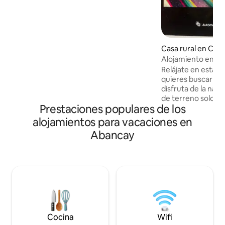
completamente equipada para preparar
tus comidas favoritas, cocina y
refrigerador. La sala es un espacio
cómodo para relajarte y un pequeño
patio adicional ideal para descansar al
Casa rural en Cuz
aire libre o para que tus mascotas
Alojamiento en Mo
puedan jugar, somos petfriendly y
Relájate en esta e
recibimos con gusto a tus amigos de
quieres buscar paz,
cuatro patas.
disfruta de la nat
de terreno solo pa
Prestaciones populares de los
replantea tus metas
Cerca encontrará
alojamientos para vacaciones en
atractivos turísti
Abancay
imponentes neva
Salkantay, la lagu
ruinas de choquec
de cóndores, entr
podrás disfrutar 
verás estrellas fug
estrellas!
Cocina
Wifi