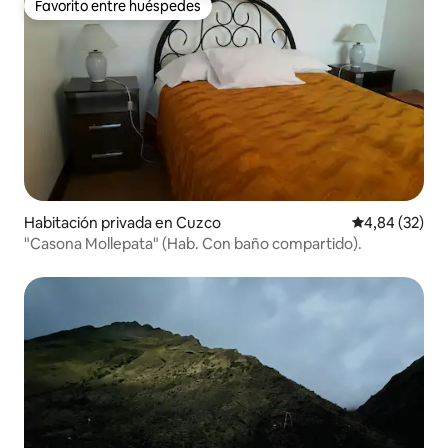
Favorito entre huéspedes
Favorito entre huéspedes
Habitación privada en Cuzco
Calificación p
4,84 (32)
"Casona Mollepata" (Hab. Con baño compartido).