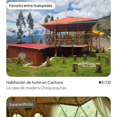
Favorito entre huéspedes
Favorito entre huéspedes
Habitación de hotel en Cachora
Calificaci
5 (13)
La casa de madera Choquequirao
Superanfitrión
Superanfitrión